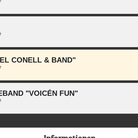
e
e
GEL CONELL & BAND"
e
EBAND "VOICÉN FUN"
e
Informationen