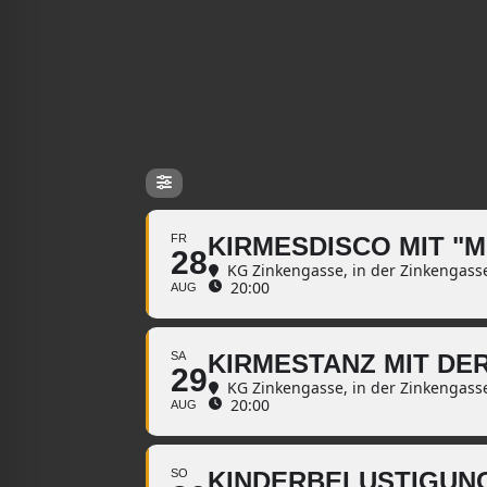
FR
KIRMESDISCO MIT "
28
KG Zinkengasse
, in der Zinkengass
20:00
AUG
SA
KIRMESTANZ MIT DER
29
KG Zinkengasse
, in der Zinkengass
20:00
AUG
SO
KINDERBELUSTIGUN