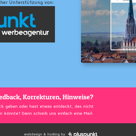
cher Unterstützung von:
edback, Korrekturen, Hinweise?
ck geben oder hast etwas entdeckt, das nicht
n könnte? Dann schreib uns einfach eine Mail:
webdesign & hosting by