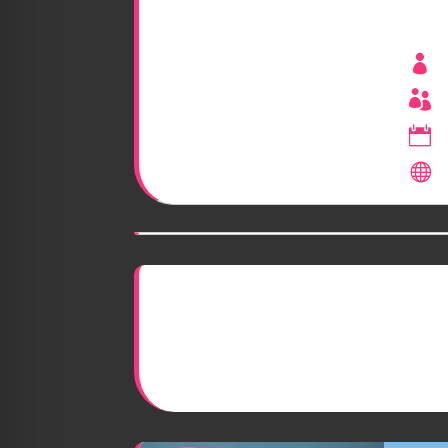



