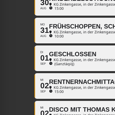
30
KG Zinkengasse
, in der Zinkengass
15:00
AUG
MO
FRÜHSCHOPPEN, SC
31
KG Zinkengasse
, in der Zinkengass
10:00
AUG
DI
GESCHLOSSEN
01
KG Zinkengasse
, in der Zinkengass
(Ganztägig)
SEP
MI
RENTNERNACHMITTA
02
KG Zinkengasse
, in der Zinkengass
15:00
SEP
MI
DISCO MIT THOMAS 
02