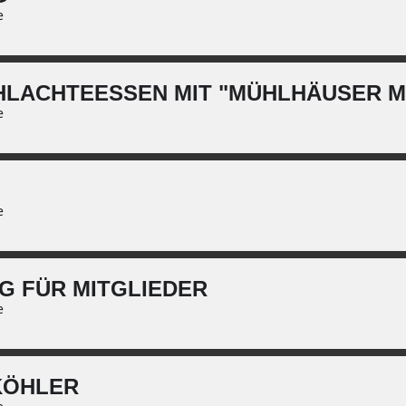
e
HLACHTEESSEN MIT "MÜHLHÄUSER M
e
e
G FÜR MITGLIEDER
e
KÖHLER