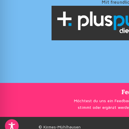
Mit freundli
Fe
Möchtest du uns ein Feedba
stimmt oder ergänzt werde
© Kirmes-Mühlhausen