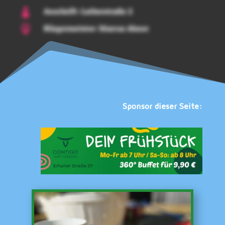
Anschrift: Lutherstraße 2

Bürgermeister: Marcus Ahner

Sponsor dieser Seite: