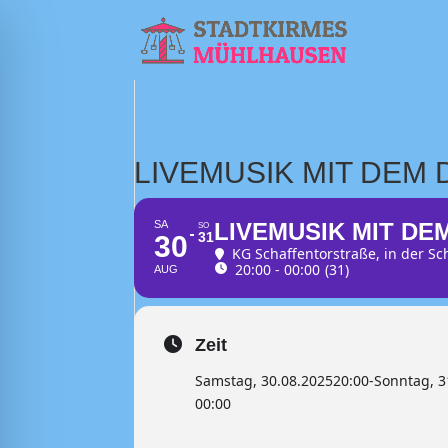
LIVEMUSIK MIT DEM 
SA
LIVEMUSIK MIT DE
SO
31
30
KG Schaffentorstraße
, in der S
20:00 - 00:00
(31)
AUG
Zeit
Samstag, 30.08.2025
20:00
-
Sonntag, 3
00:00