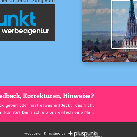
cher Unterstützung von:
edback, Korrekturen, Hinweise?
ck geben oder hast etwas entdeckt, das nicht
n könnte? Dann schreib uns einfach eine Mail:
webdesign & hosting by