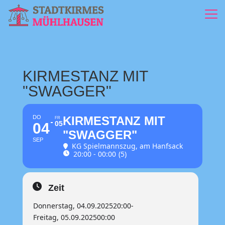
KIRMESTANZ MIT
"SWAGGER"
DO
KIRMESTANZ MIT
FR
05
04
"SWAGGER"
SEP
KG Spielmannszug
, am Hanfsack
20:00 - 00:00
(5)
Zeit
Donnerstag, 04.09.2025
20:00
-
Freitag, 05.09.2025
00:00