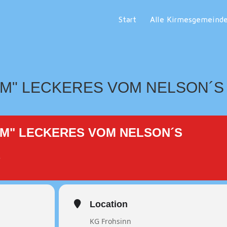
Start
Alle Kirmesgemeind
&M" LECKERES VOM NELSON´S
&M" LECKERES VOM NELSON´S
e
Location
KG Frohsinn