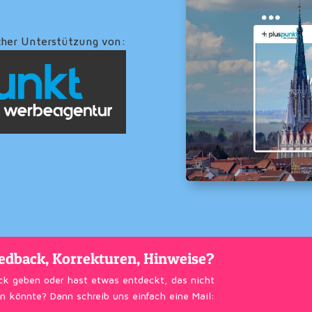
cher Unterstützung von:
edback, Korrekturen, Hinweise?
ck geben oder hast etwas entdeckt, das nicht
n könnte? Dann schreib uns einfach eine Mail: