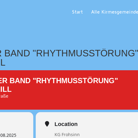
Start
Alle Kirmesgemeind
R BAND "RHYTHMUSSTÖRUNG
L
ER BAND "RHYTHMUSSTÖRUNG"
ILL
traße
Location
KG Frohsinn
.08.2025