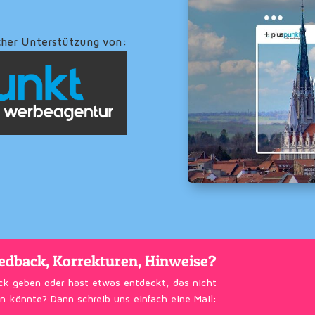
cher Unterstützung von:
edback, Korrekturen, Hinweise?
ck geben oder hast etwas entdeckt, das nicht
n könnte? Dann schreib uns einfach eine Mail: