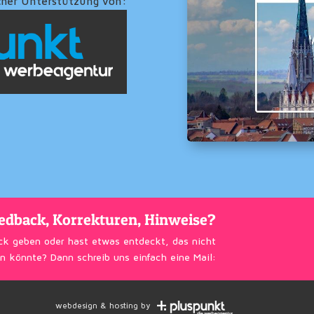
cher Unterstützung von:
edback, Korrekturen, Hinweise?
ck geben oder hast etwas entdeckt, das nicht
n könnte? Dann schreib uns einfach eine Mail:
webdesign & hosting by