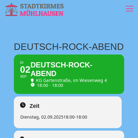
DEUTSCH-ROCK-ABEND
DI
DEUTSCH-ROCK-
02
ABEND
SEP
KG Gartenstraße
, im Wiesenweg 4
18:00 - 18:00
Zeit
Dienstag, 02.09.2025
18:00
-
18:00