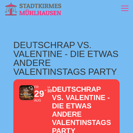
DEUTSCHRAP VS.
VALENTINE - DIE ETWAS
ANDERE
VALENTINSTAGS PARTY
FR
DEUTSCHRAP
SA
30
29
VS. VALENTINE -
AUG
DIE ETWAS
ANDERE
VALENTINSTAGS
PARTY