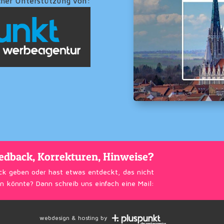
cher Unterstützung von:
edback, Korrekturen, Hinweise?
ck geben oder hast etwas entdeckt, das nicht
n könnte? Dann schreib uns einfach eine Mail:
webdesign & hosting by