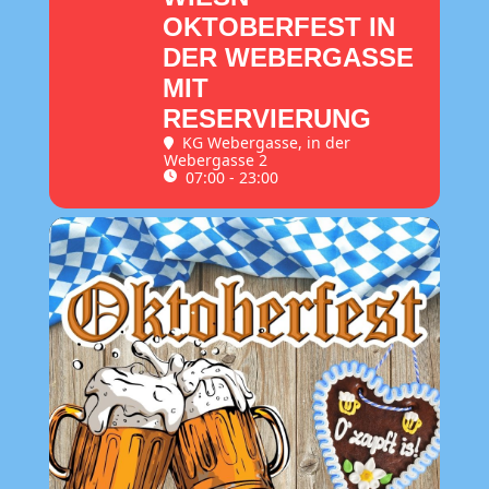
OKTOBERFEST IN
DER WEBERGASSE
MIT
RESERVIERUNG
KG Webergasse
, in der
Webergasse 2
07:00 - 23:00