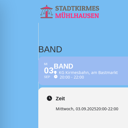
BAND
MI
BAND
03
KG Kirmesbahn
, am Bastmarkt
20:00 - 22:00
SEP
Zeit
Mittwoch, 03.09.2025
20:00
-
22:00