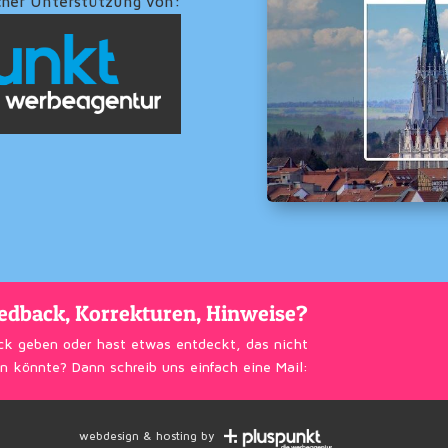
cher Unterstützung von:
edback, Korrekturen, Hinweise?
ck geben oder hast etwas entdeckt, das nicht
n könnte? Dann schreib uns einfach eine Mail:
webdesign & hosting by