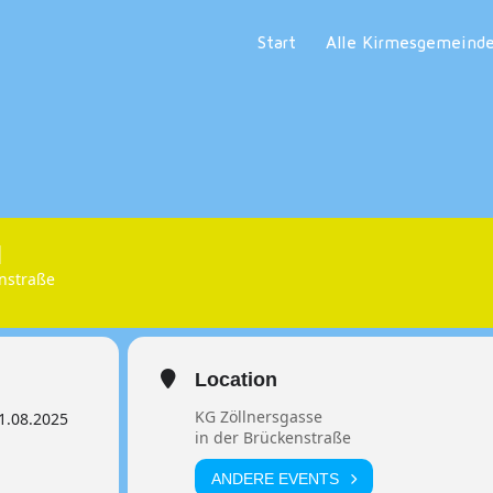
Start
Alle Kirmesgemeind
M
enstraße
Location
KG Zöllnersgasse
1.08.2025
in der Brückenstraße
ANDERE EVENTS