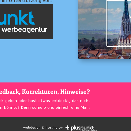
cher Unterstützung von:
edback, Korrekturen, Hinweise?
ck geben oder hast etwas entdeckt, das nicht
n könnte? Dann schreib uns einfach eine Mail:
webdesign & hosting by