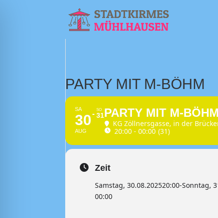
PARTY MIT M-BÖHM
SA
PARTY MIT M-BÖH
SO
31
30
KG Zöllnersgasse
, in der Brück
20:00 - 00:00
(31)
AUG
Zeit
Samstag, 30.08.2025
20:00
-
Sonntag, 3
00:00