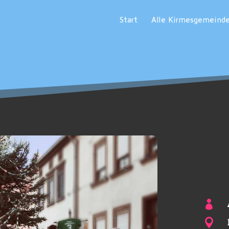
Start
Alle Kirmesgemeind

