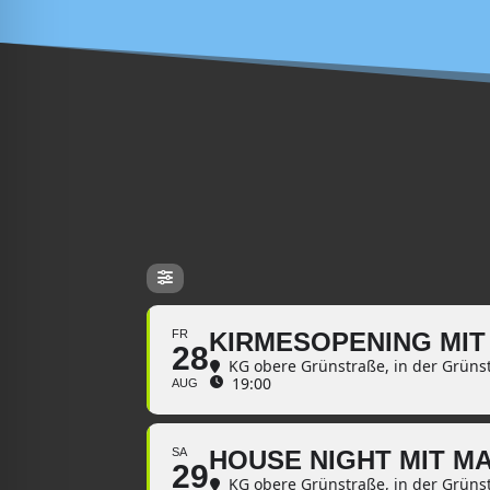
FR
KIRMESOPENING MIT
28
KG obere Grünstraße
, in der Grüns
19:00
AUG
SA
HOUSE NIGHT MIT M
29
KG obere Grünstraße
, in der Grüns