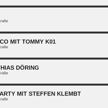
traße
SCO MIT TOMMY K01
traße
THIAS DÖRING
traße
ARTY MIT STEFFEN KLEMBT
traße