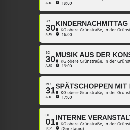
19:00
AUG
SO
KINDERNACHMITTAG
30
KG obere Grünstraße
, in der Grüns
16:00
AUG
SO
MUSIK AUS DER KON
30
KG obere Grünstraße
, in der Grüns
19:00
AUG
MO
SPÄTSCHOPPEN MIT
31
KG obere Grünstraße
, in der Grüns
17:00
AUG
DI
INTERNE VERANSTA
01
KG obere Grünstraße
, in der Grüns
(Ganztägig)
SEP