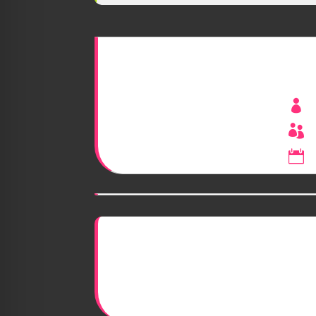


