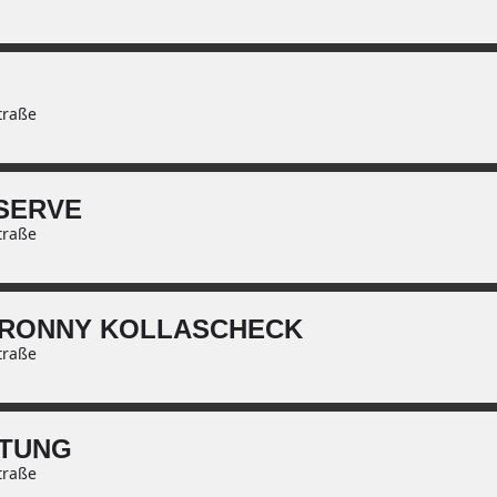
traße
SERVE
traße
 RONNY KOLLASCHECK
traße
LTUNG
traße