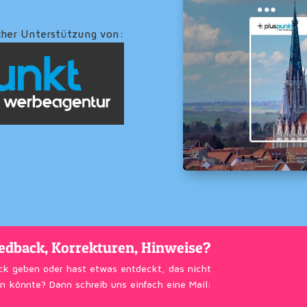
cher Unterstützung von:
edback, Korrekturen, Hinweise?
ck geben oder hast etwas entdeckt, das nicht
n könnte? Dann schreib uns einfach eine Mail: