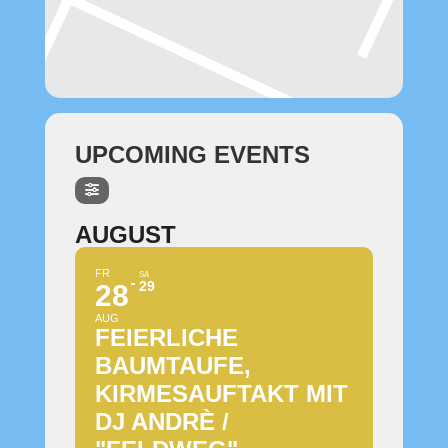
UPCOMING EVENTS
AUGUST
FR
SA
29
28
AUG
FEIERLICHE
BAUMTAUFE,
KIRMESAUFTAKT MIT
DJ ANDRÈ /