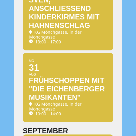
ANSCHLIESSEND K
INDERKIRMES MIT H
AHNENSCHLAG
KG Mönchgasse
, in der
Mönchgasse
13:00 - 17:00
MO
31
AUG
FRÜHSCHOPPEN MIT
"DIE EICHENBERGER
MUSIKANTEN"
KG Mönchgasse
, in der
Mönchgasse
10:00 - 14:00
SEPTEMBER